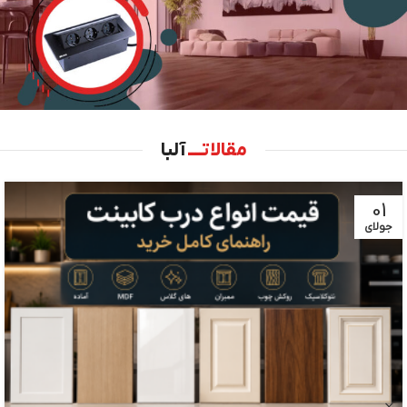
مقالاتــــ
آلبا
پریز توکار
کابینت
11
دسامبر