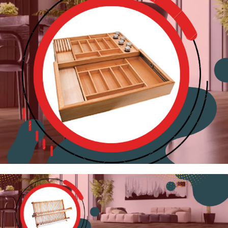
جای قاشق و چنگال
چوبی