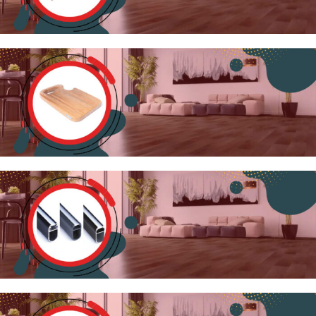
جای ادویه و ظرف
چوبی
تخته گوشت
چوبی
نورپردازی داخل
کابینت