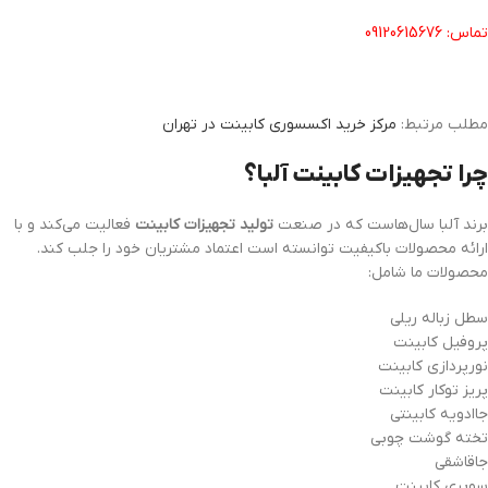
تماس: 09120615676
مطلب مرتبط:
مرکز خرید اکسسوری کابینت در تهران
چرا تجهیزات کابینت آلبا؟
برند آلبا سال‌هاست که در صنعت
تولید تجهیزات کابینت
فعالیت می‌کند و با
ارائه محصولات باکیفیت توانسته است اعتماد مشتریان خود را جلب کند.
محصولات ما شامل:
سطل زباله ریلی
پروفیل کابینت
نورپردازی کابینت
پریز توکار کابینت
جاادویه کابینتی
تخته گوشت چوبی
جاقاشقی
سوپری کابینت