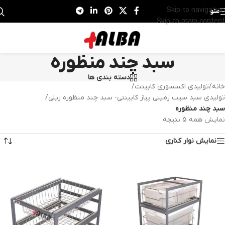
Skip to navigation
منو
Skip to main content
سبد چند منظوره
دسته بندی ها
خانه
/
تولیدی اکسسوری کابینت
/
تولیدی سبد سیب زمینی پیاز کابینتی- سبد چند منظوره ریلی
/
سبد چند منظوره
نمایش همه 5 نتیجه
نمایش نوار کناری