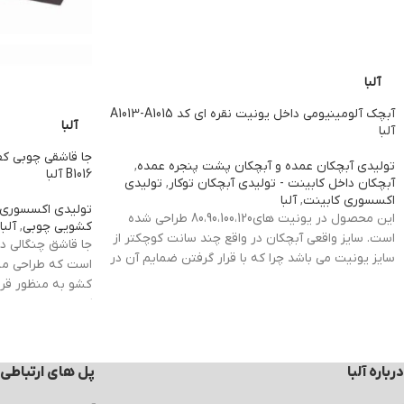
آلبا
آبچک آلومینیومی داخل یونیت نقره ای کد A1013-A1015
آلبا
آلبا
تولیدی آبچکان عمده و آبچکان پشت پنجره عمده
,
B1016 آلبا
آبچکان داخل کابینت - تولیدی آبچکان توکار
,
تولیدی
اکسسوری کابینت
,
آلبا
تولیدی اکسسوری 
این محصول در یونیت های80،90،100،120 طراحی شده
کشویی چوبی
,
آلبا
است. سایز واقعی آبچکان در واقع چند سانت کوچکتر از
جا قاشق چنگالی د
سایز یونیت می باشد چرا که با قرار گرفتن ضمایم آن در
است که طراحی منع
درون کابینت در نهایت همان سایز می شود.
کشو به منظور قر
کردن درون
تقسیم
ویژگی
توضیحات
کننده های داخل ک
هستند که هم بسیا
هستند. این مدل در یونیت 
کد
A1013 (یونیت ۸۰) / A1014 (یونیت
درباره آلبا
پل های ارتباطی
محصول
۹۰) / A1015 (یونیت ۱۰۰)