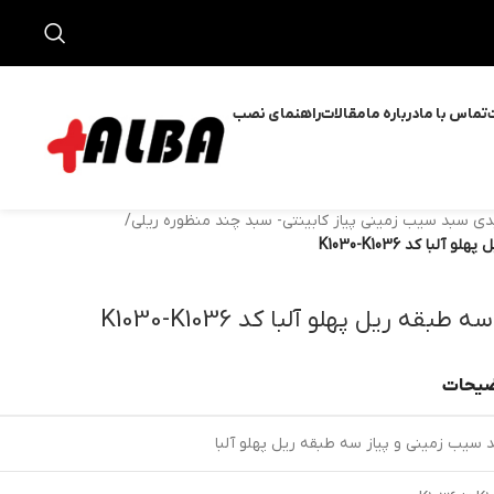
ت
تماس با ما
درباره ما
مقالات
راهنمای نصب
دی سبد سیب زمینی پیاز کابینتی- سبد چند منظوره ریلی
/
ا کد K1030-K1036
ه ریل پهلو آلبا کد K1030-K1036
یحات
 سیب زمینی و پیاز سه طبقه ریل پهلو آلبا