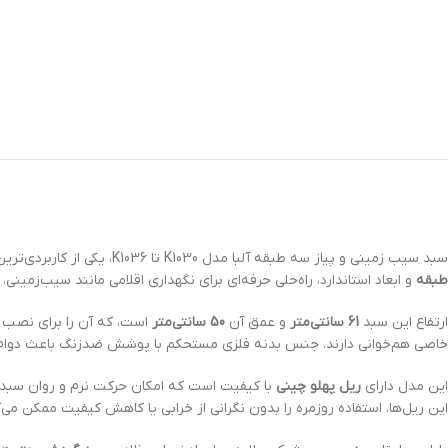
سبد سیب زمینی و پیاز سه طبقه آلبا مدل K1030 تا K1036، یکی از کاربردی‌ترین و بادوام‌ترین اکسسوری‌های کابینت آشپزخانه است که برای نظم‌دهی و استفاده بهینه از فضای کابینت‌های زمینی طراحی شده است. این مدل با
طبقه
و ابعاد استاندارد، راه‌حلی حرفه‌ای برای نگهداری اقلامی مانند سیب‌زمینی
ارتفاع این سبد
61 سانتی‌متر
و عمق آن
50 سانتی‌متر
است، که آن را برای نصب د
خاصی هم‌خوانی دارند. جنس بدنه فلزی مستحکم با پوشش ضدزنگ باعث دوام و
این مدل دارای
ریل پهلو چینی
با کیفیت است که امکان حرکت نرم و روان سبد را
این ریل‌ها، استفاده روزمره را بدون نگرانی از خرابی یا کاهش کیفیت ممکن می‌ک