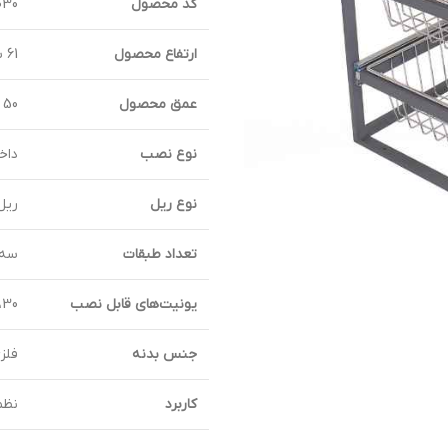
کد محصول
K1030 تا
ارتفاع محصول
61 سانتی‌متر
عمق محصول
50 سانتی‌متر
نوع نصب
داخ
نوع ریل
ریل
تعداد طبقات
سه 
یونیت‌های قابل نصب
30، 35، 40، 45، 50، 55، 60 سانتی‌متر
جنس بدنه
فلز
کاربرد
نظم